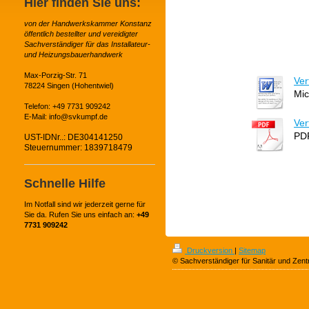
Hier finden Sie uns:
von der Handwerkskammer Konstanz
öffentlich bestellter und vereidigter
Sachverständiger für das Installateur-
und Heizungsbauerhandwerk
Max-Porzig-Str. 71
Ver
78224 Singen (Hohentwiel)
Mic
Telefon: +49 7731 909242
E-Mail: info@svkumpf.de
Ver
PDF
UST-IDNr..:
DE304141250
Steuernummer: 1839718479
Schnelle Hilfe
Im Notfall sind wir jederzeit gerne für
Sie da. Rufen Sie uns einfach an:
+49
7731 909242
Druckversion
|
Sitemap
© Sachverständiger für Sanitär und Zent