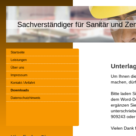
Sachverständiger für Sanitär und Ze
Startseite
Leistungen
Unterla
Über uns
Impressum
Um Ihnen die
machen, dürf
Kontakt / Anfahrt
Downloads
Bitte laden S
Datenschutzhinweis
dem Word-Dok
ergänzen Sie
unterschrieb
909243 oder
Vielen Dank f