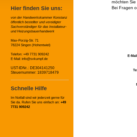
möchten Sie 
Hier finden Sie uns:
Bei Fragen o
von der Handwerkskammer Konstanz
öffentlich bestellter und vereidigter
Sachverständiger für das Installateur-
und Heizungsbauerhandwerk
Max-Porzig-Str. 71
78224 Singen (Hohentwiel)
Telefon: +49 7731 909242
E-Mai
E-Mail: info@svkumpf.de
UST-IDNr..:
DE304141250
Te
Steuernummer: 1839718479
Schnelle Hilfe
Im Notfall sind wir jederzeit gerne für
Sie da. Rufen Sie uns einfach an:
+49
7731 909242